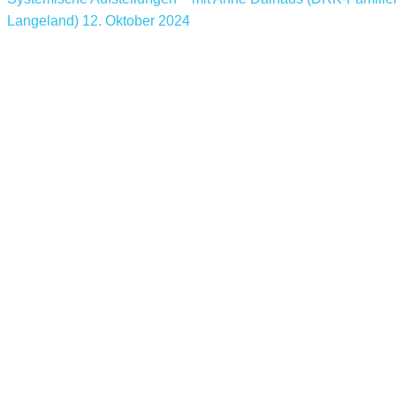
Langeland)
12. Oktober 2024
Kontakt
DRK Kindertagesstätte Steverspatzen
Andrea Welzel
Laurentiusplatz 1 – 48308 Senden
Tel.: 02597 – 691037