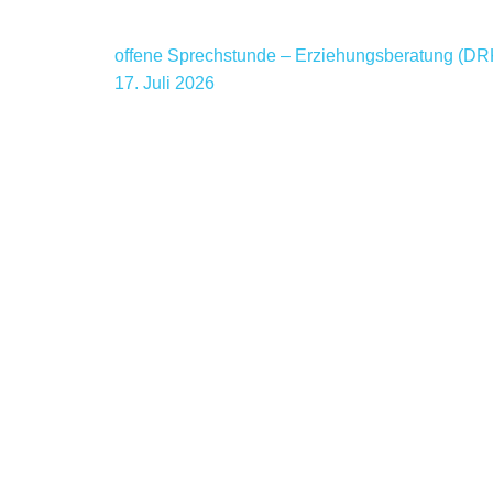
offene Sprechstunde – Erziehungsberatung (DR
17. Juli 2026
Kontakt
DRK Kindertagesstätte Steverspatzen
Andrea Welzel
Laurentiusplatz 1 – 48308 Senden
Tel.: 02597 – 691037
E-Mail: mail@kindergarten-steverspatzen