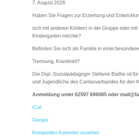
Sprechstunde
7. August 2026
-
Haben Sie Fragen zur Erziehung und Entwicklung 
Erziehungsberatung
(DRK-
sich mit anderen Kindern in der Gruppe oder mit de
Familienzentrum
Kindergarten möchte?
Langeland)
Befinden Sie sich als Familie in einer besonderen
Trennung, Krankheit?
Die Dipl.-Sozialpädagogin Stefanie Baillie ist f
und Jugendliche des Caritasverbandes für den Kre
Anmeldung unter 02597 696085 oder mail@fa
iCal
Google
Kompletten Kalender ansehen