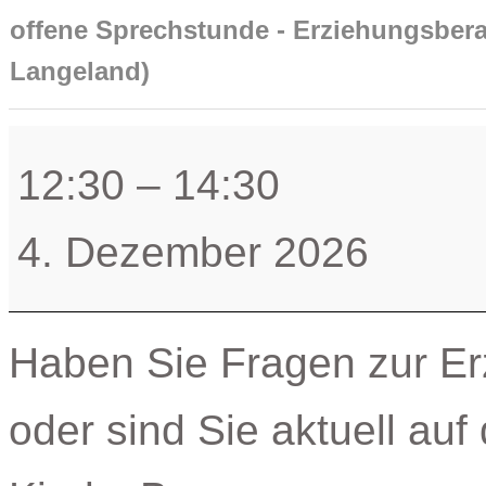
offene Sprechstunde - Erziehungsber
Langeland)
offene
Sprechstunde
12:30
–
14:30
-
Erziehungsberatung
4. Dezember 2026
(DRK-
Familienzentrum
Langeland)
Haben Sie Fragen zur Er
oder sind Sie aktuell auf