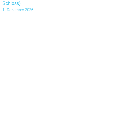
Schloss)
1. Dezember 2026
Kontakt
DRK Kindertagesstätte Steverspatzen
Andrea Welzel
Laurentiusplatz 1 – 48308 Senden
Tel.: 02597 – 691037