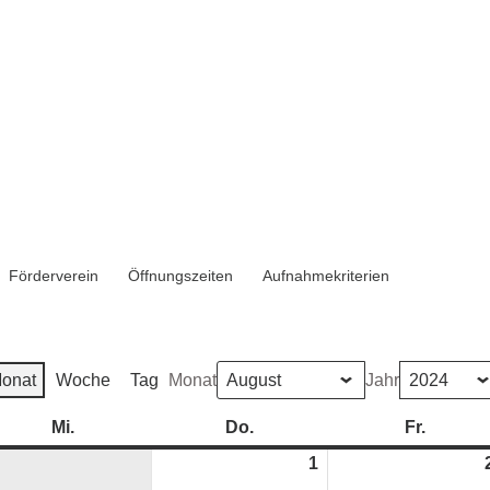
Förderverein
Öffnungszeiten
Aufnahmekriterien
onat
Woche
Tag
Monat
Jahr
Mi.
Mittwoch
Do.
Donnerstag
Fr.
Freitag
1
1.