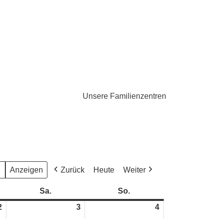
Unsere Familienzentren
Zurück
Heute
Weiter
Sa.
Samstag
So.
Sonntag
2
2.
3
3.
4
4.