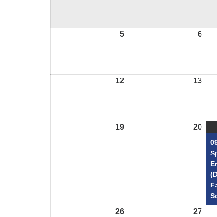
5
5.
6
6.
August
Aug
2024
202
12
12.
13
13.
August
Aug
2024
202
19
19.
20
20.
August
Aug
09
2024
202
S
E
(
F
S
26
26.
27
27.