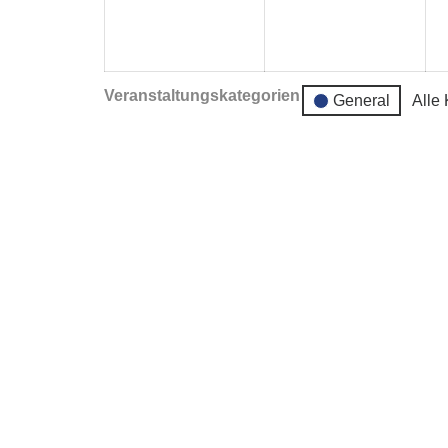
August
Aug
2024
202
Veranstaltungskategorien
General
Alle
Kontakt
DRK Kindertagesstätte Steverspatzen
Andrea Welzel
Laurentiusplatz 1 – 48308 Senden
Tel.: 02597 – 691037